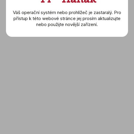
Prsteny
Váš operační systém nebo prohlížeč je zastaralý. Pro
Náramky
přístup k této webové stránce jej prosím aktualizujte
nebo použijte novější zařízení.
Wolf
Montblanc
Buben & Zorweg
Friedrich
Sledujte nás a nic Vám
neunikne