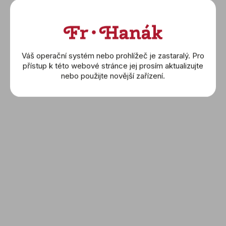
Váš operační systém nebo prohlížeč je zastaralý. Pro
přístup k této webové stránce jej prosím aktualizujte
nebo použijte novější zařízení.
BUBEN & ZORWEG: Safe
Master 4 Black
(SafeMaster4Black)
74 500 Kč
DETAIL
NAČÍST 15 DALŠÍCH