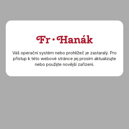
Novinka
Novinka
Váš operační systém nebo prohlížeč je zastaralý. Pro
přístup k této webové stránce jej prosím aktualizujte
nebo použijte novější zařízení.
SEIKO: Astron GPS Solar
SEIKO: Astron GPS Solar
‘Spiral Galaxy’ Limited
‘Spiral Galaxy’ Limited
Edition (SSH187J1)
Edition (SSJ039J1)
79 900 Kč
66 900 Kč
DETAIL
DETAIL