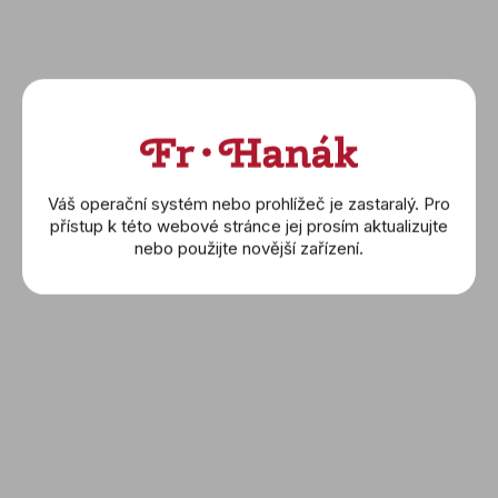
Novinka
Váš operační systém nebo prohlížeč je zastaralý. Pro
přístup k této webové stránce jej prosím aktualizujte
nebo použijte novější zařízení.
SEIKO: Astron (SSJ013J1)
SEIKO: Astron Future
Innovation GPS Solar
Limited Edition
61 400 Kč
85 400 Kč
(SSH185J1)
DETAIL
DETAIL
Novinka
Novinka