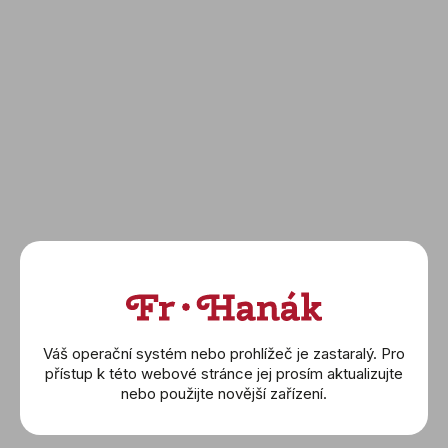
Prestige
(435.13.40.21.03.001)
(424.13.40.21.03.001)
136 200 Kč
196 400 Kč
DETAIL
DETAIL
Váš operační systém nebo prohlížeč je zastaralý. Pro
IWC Schaffhausen
přístup k této webové stránce jej prosím aktualizujte
nebo použijte novější zařízení.
Omega
Breitling