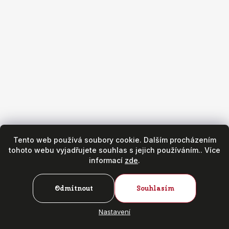
Obchod
Všeobecné obchodní podmínky
Reklamační podmínky
Puncovní značky
Hodinářský servis
Zásady ochrany osobních údajů
Copyright 2026
Fr. Hanák - hodinky & klenoty
. Všechna práva
vyhrazena.