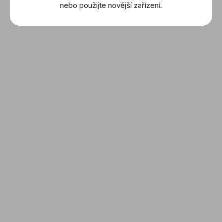
nebo použijte novější zařízení.
79 200 Kč
160 000 Kč
DETAIL
DETAIL
OMEGA: De Ville
OMEGA: De Ville
(424.20.27.60.55.001)
(424.25.33.60.52.001)
179 000 Kč
427 700 Kč
DETAIL
DETAIL