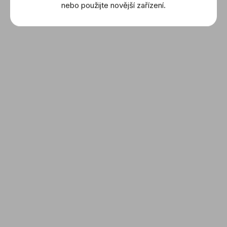
(434.20.30.60.05.001)
(434.20.30.60.08.001)
nebo použijte novější zařízení.
185 400 Kč
175 900 Kč
DETAIL
DETAIL
OMEGA: De Ville Tresor
OMEGA: De Ville Tresor
(432.18.40.21.03.001)
(435.13.40.22.01.001)
345 400 Kč
231 300 Kč
DETAIL
DETAIL