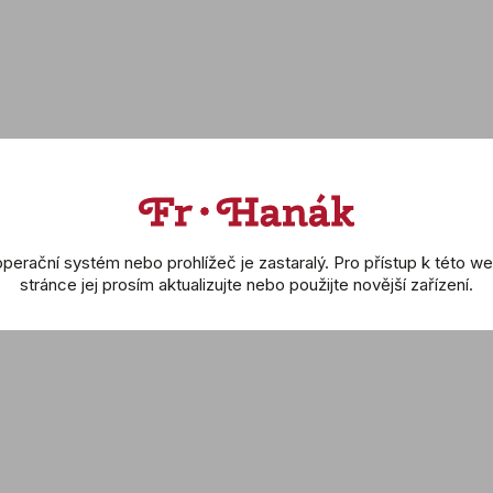
pouz
Barv
Spo
Tvar
Chro
Brili
perační systém nebo prohlížeč je zastaralý. Pro přístup k této w
stránce jej prosím aktualizujte nebo použijte novější zařízení.
Pros
Zna