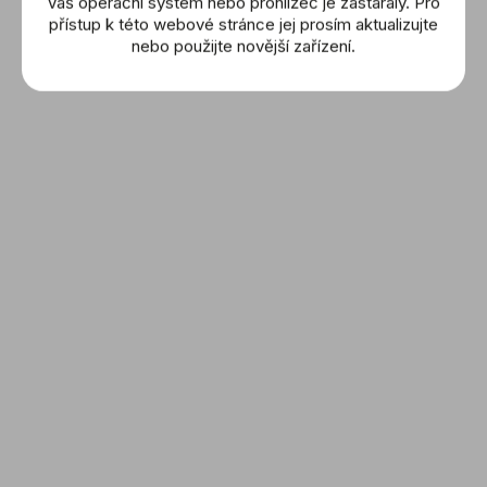
Váš operační systém nebo prohlížeč je zastaralý. Pro
57 900 Kč
113 900 Kč
přístup k této webové stránce jej prosím aktualizujte
nebo použijte novější zařízení.
DETAIL
DETAIL
TAG HEUER: Formula 1
TAG HEUER: Formula 1
(CBZ2086.FT8098)
(WAZ1010.BA0842)
128 900 Kč
52 900 Kč
DETAIL
DETAIL