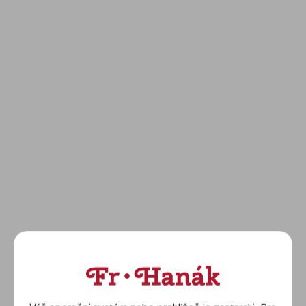
TAG HEUER: Formula 1
TAG HEUER: Formula 1
(CAZ1014.BA0842)
(CAZ101AM.FT8054)
59 900 Kč
57 900 Kč
DETAIL
DETAIL
TAG HEUER: Formula 1
TAG HEUER: Formula 1
(CAZ101AP.FT8056)
(CAZ2012.BA0876)