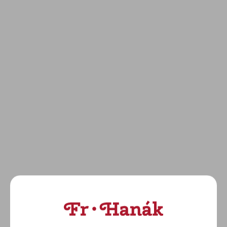
OMEGA: Seamaster
OMEGA: Seamaster
Planet Ocean 600M
Planet Ocean 600M
(215.32.46.51.06.001)
(215.32.46.51.09.001)
250 300 Kč
269 300 Kč
DETAIL
DETAIL
OMEGA: Seamaster
OMEGA: Seamaster
Planet Ocean 600M
Planet Ocean 600M