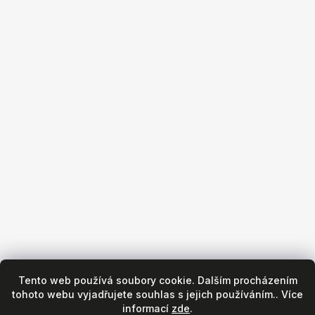
+420 533 440 130
Obchod
Všeobecné obchodní podmínky
Reklamační podmínky
Puncovní značky
Hodinářský servis
Zásady ochrany osobních údajů