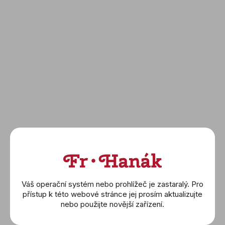
Flik Flak
Cammilli
Yana Nesper
Elements
Omega
Náušnice
Náhrdelníky
Prsteny
Náramky
Wolf
Montblanc
Buben & Zorweg
Váš operační systém nebo prohlížeč je zastaralý. Pro
Friedrich
přístup k této webové stránce jej prosím aktualizujte
nebo použijte novější zařízení.