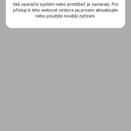
Váš operační systém nebo prohlížeč je zastaralý. Pro
přístup k této webové stránce jej prosím aktualizujte
IWC Schaffhausen: Big
IWC Schaffhausen: Big
nebo použijte novější zařízení.
Pilot’s Watch 43
Pilots Watch (IW501001)
(IW329306)
249 000 Kč
360 000 Kč
DETAIL
DETAIL
IWC Schaffhausen: Big
IWC Schaffhausen: Pilot
Pilots Watch Le Petit
´s Watch Chronograph