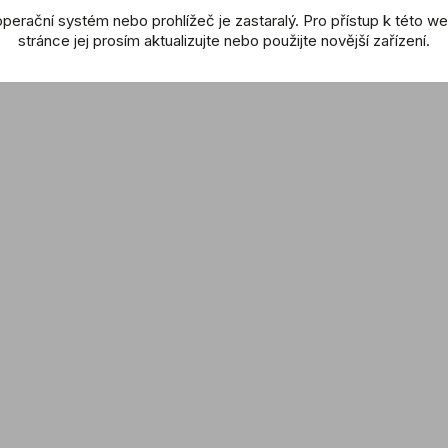
Barv
perační systém nebo prohlížeč je zastaralý. Pro přístup k této w
stránce jej prosím aktualizujte nebo použijte novější zařízení.
Spo
Tvar
Reze
Chro
Brili
Pros
Zna