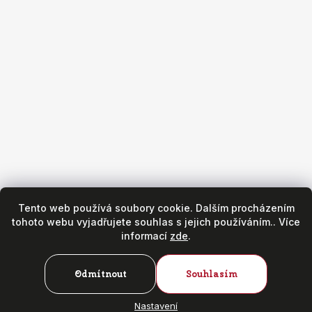
Obchod
Všeobecné obchodní podmínky
Reklamační podmínky
Puncovní značky
Hodinářský servis
Zásady ochrany osobních údajů
Copyright 2026
Fr. Hanák - hodinky & klenoty
. Všechna práva
vyhrazena.