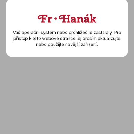
Váš operační systém nebo prohlížeč je zastaralý. Pro
přístup k této webové stránce jej prosím aktualizujte
nebo použijte novější zařízení.
MAURICE LACROIX:
MAURICE LACROIX:
Eliros (EL1118-SS001-311-
Eliros (EL1118-SS001-410-
1)
4)
23 400 Kč
23 400 Kč
DETAIL
DETAIL