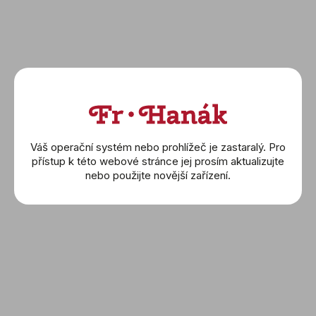
Pro toto uvedení na trh jsou představeny dvě
verze modelu, obě s 42mm pouzdrem z Bronze
Gold a osazené lunetovým kroužkem z
eloxovaného hliníku v burgundské barvě. Tento
sytý kontrastní odstín na zápěstí krásně vyniká a
obsahuje potápěčskou stupnici s vintage Super-
LumiNova. Matný černý odstín pískovaného
hliníkového číselníku je zvýrazněn ručičkami z
Váš operační systém nebo prohlížeč je zastaralý. Pro
PVD 18K Bronze Gold a černěnými indexy, které
přístup k této webové stránce jej prosím aktualizujte
jsou vyplněny vintage Super-LumiNova. Ostatní
nebo použijte novější zařízení.
označení, včetně loga OMEGA a názvu značky,
jsou přenesena ve světle hnědé barvě. Rozdíl mezi
modely se projevuje v oblasti zápěstí, kde si
zákazníci mohou vybrat mezi verzí s
kartáčovaným pleteným náramkem z Bronze Gold
s překlápěcí sponou nebo alternativně s
integrovaným černým pryžovým řemínkem s
přezkou z Bronze Gold.