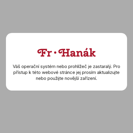
Nový model Frederique Constant Highlife
Worldtimer Manufacture je oslavou tradičního
švýcarského hodinářství, inovací a globálního
ducha značky. Spojuje luxusní provedení,
nadčasový design a precizní funkčnost, což z něj
činí ideálního společníka pro ty, kteří chtějí mít
svět na dosah ruky. Díky svému propracovanému
vzhledu a vyměnitelným řemínkům je vhodný jak
do formálního, tak i ležérního prostředí. Ať už jste
Váš operační systém nebo prohlížeč je zastaralý. Pro
cestovatel, podnikatel nebo sběratel luxusních
přístup k této webové stránce jej prosím aktualizujte
hodinek, Highlife Worldtimer Manufacture vám
nebo použijte novější zařízení.
poskytne dokonalou kombinaci elegance a
praktičnosti.
Prohlédněte si model Highlife
Worldtimer Manufacture
zde
,
nebo celou naši