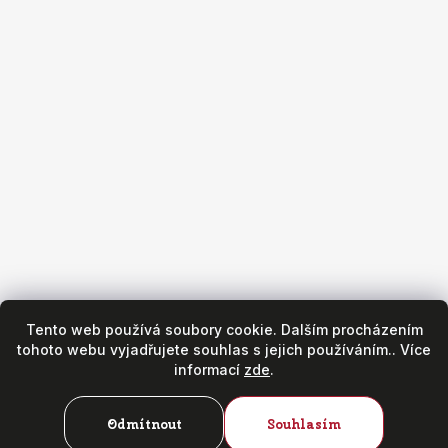
Obchod
Všeobecné obchodní podmínky
Reklamační podmínky
Puncovní značky
Hodinářský servis
Zásady ochrany osobních údajů
Tento web používá soubory cookie. Dalším procházením
tohoto webu vyjadřujete souhlas s jejich používáním.. Více
informací
zde
.
Odmítnout
Souhlasím
Copyright 2026
Fr. Hanák - hodinky & klenoty
. Všechna práva
vyhrazena.