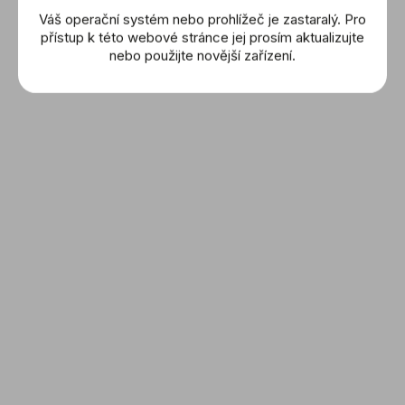
Váš operační systém nebo prohlížeč je zastaralý. Pro
přístup k této webové stránce jej prosím aktualizujte
FREDERIQUE
FREDERIQUE
nebo použijte novější zařízení.
CONSTANT: Classics Art
CONSTANT: Classics
Deco Oval (FC-
Automatic (FC-
16 900 Kč
45 400 Kč
200MPB2V6)
304GR5B4)
24 200 Kč
(–30 %)
DETAIL
DETAIL
Novinka
FREDERIQUE
FREDERIQUE