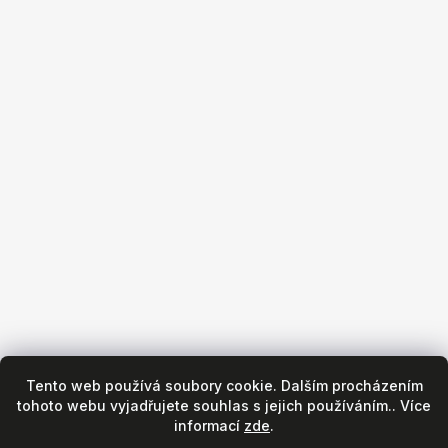
+420 533 440 130
Obchod
Všeobecné obchodní podmínky
Reklamační podmínky
Puncovní značky
Hodinářský servis
Zásady ochrany osobních údajů