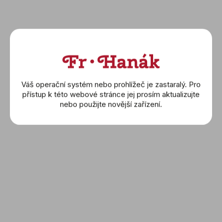
DETAIL
DETAIL
Váš operační systém nebo prohlížeč je zastaralý. Pro
přístup k této webové stránce jej prosím aktualizujte
nebo použijte novější zařízení.
CERTINA: DS 8
CERTINA: DS 8
(C033.807.33.057.00)
(C033.851.36.057.00)
21 800 Kč
14 700 Kč
DETAIL
DETAIL