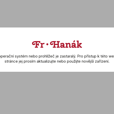
Podobné produkty
perační systém nebo prohlížeč je zastaralý. Pro přístup k této w
stránce jej prosím aktualizujte nebo použijte novější zařízení.
Powermatic
TISSOT: Seastar 1000
TISSOT: T-Ra
1.041.00)
(T120.417.11.051.00)
Chronog
(T141.417.37
 Kč
16 300 Kč
16 300
L
DETAIL
DETA