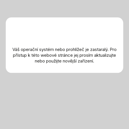
IWC Schaffhausen
Omega
Breitling
TAG Heuer
Zenith
Longines
Váš operační systém nebo prohlížeč je zastaralý. Pro
Rado
přístup k této webové stránce jej prosím aktualizujte
nebo použijte novější zařízení.
Oris
Frederique Constant
Maurice Lacroix
Mido
Montblanc
Norqain
Certina
Hamilton
Tissot