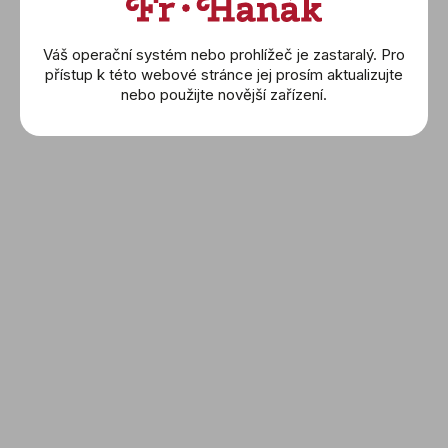
Náhrdelníky
Prsteny
Váš operační systém nebo prohlížeč je zastaralý. Pro
přístup k této webové stránce jej prosím aktualizujte
Náramky
nebo použijte novější zařízení.
Wolf
Montblanc
Buben & Zorweg
Friedrich
Sledujte nás a nic Vám
neunikne