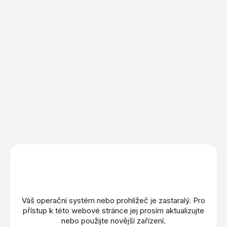
TISSOT: T-Touch
TISSOT: T-Touch
Connect Sport
Connect Sport
(T153.420.47.051.04)
(T153.420.47.051.05)
29 300 Kč
29 300 Kč
DETAIL
DETAIL
Novinka
Váš operační systém nebo prohlížeč je zastaralý. Pro
přístup k této webové stránce jej prosím aktualizujte
nebo použijte novější zařízení.