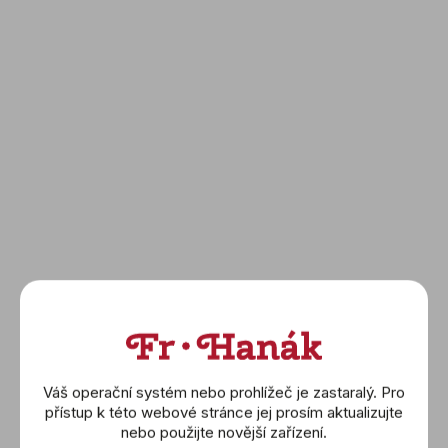
o
(20024/3)
(20024/6)
d
u
4 790 Kč
4 790 Kč
k
t
DETAIL
DETAIL
ů
FESTINA: Swiss Made
FESTINA: Swiss Made
(20026/4)
(20040/3)
Váš operační systém nebo prohlížeč je zastaralý. Pro
přístup k této webové stránce jej prosím aktualizujte
5 290 Kč
9 290 Kč
nebo použijte novější zařízení.