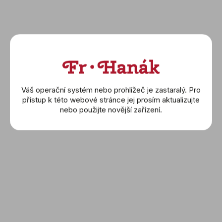
Novinka
Váš operační systém nebo prohlížeč je zastaralý. Pro
přístup k této webové stránce jej prosím aktualizujte
BREITLING: Superocean
BREITLING: Superocean
nebo použijte novější zařízení.
Heritage B31 Automatic
Heritage B31 Automatic
40 (AB3110361L1A1)
42 (AB3111161C1S1)
167 500 Kč
160 000 Kč
DETAIL
DETAIL
Novinka