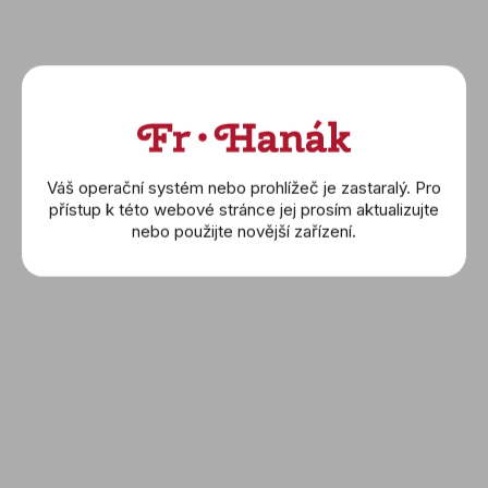
Váš operační systém nebo prohlížeč je zastaralý. Pro
přístup k této webové stránce jej prosím aktualizujte
nebo použijte novější zařízení.
V
ý
p
i
s
p
r