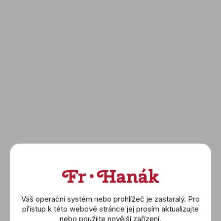
V
ý
p
i
s
Váš operační systém nebo prohlížeč je zastaralý. Pro
p
přístup k této webové stránce jej prosím aktualizujte
r
nebo použijte novější zařízení.