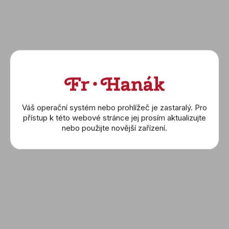
Portugieser Automatic
Portugieser Automatic
40 (IW358305)
40 (IW358312)
200 000 Kč
226 000 Kč
DETAIL
DETAIL
Váš operační systém nebo prohlížeč je zastaralý. Pro
přístup k této webové stránce jej prosím aktualizujte
nebo použijte novější zařízení.
IWC Schaffhausen:
IWC Schaffhausen:
Portugieser Automatic
Portugieser Automatic 42
40 (IW358313)
(IW501701)
200 000 Kč
363 000 Kč