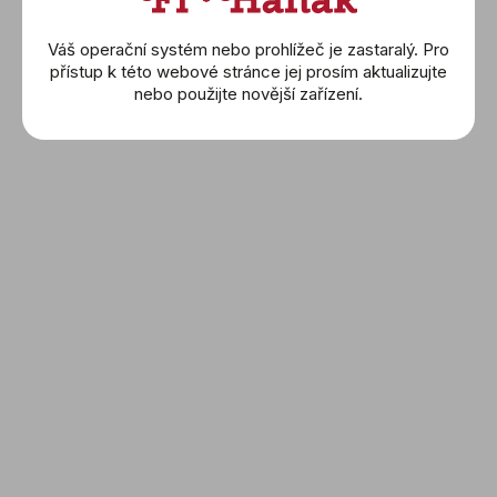
Náhrdelníky
Prsteny
Váš operační systém nebo prohlížeč je zastaralý. Pro
Náramky
přístup k této webové stránce jej prosím aktualizujte
nebo použijte novější zařízení.
Wolf
Montblanc
Buben & Zorweg
Friedrich
Sledujte nás a nic Vám
neunikne