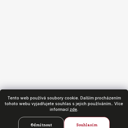
Obchod
Všeobecné obchodní podmínky
Reklamační podmínky
Puncovní značky
Hodinářský servis
Zásady ochrany osobních údajů
Copyright 2026
Fr. Hanák - hodinky & klenoty
. Všechna práva