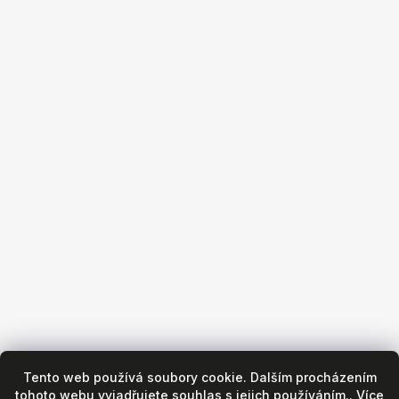
info
@
hanak-brno.cz
+420 533 440 130
Obchod
Všeobecné obchodní podmínky
Reklamační podmínky
Puncovní značky
Hodinářský servis
Zásady ochrany osobních údajů