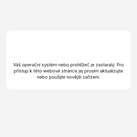
IWC Schaffhausen
Omega
Breitling
TAG Heuer
Zenith
Váš operační systém nebo prohlížeč je zastaralý. Pro
přístup k této webové stránce jej prosím aktualizujte
Longines
nebo použijte novější zařízení.
Rado
Oris
Frederique Constant
Maurice Lacroix
Mido
Montblanc
Norqain