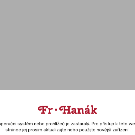
Vodo
Kalib
Vlas
Ref 
Ref 
Ref 
pouz
Barv
Spo
perační systém nebo prohlížeč je zastaralý. Pro přístup k této w
stránce jej prosím aktualizujte nebo použijte novější zařízení.
Tvar