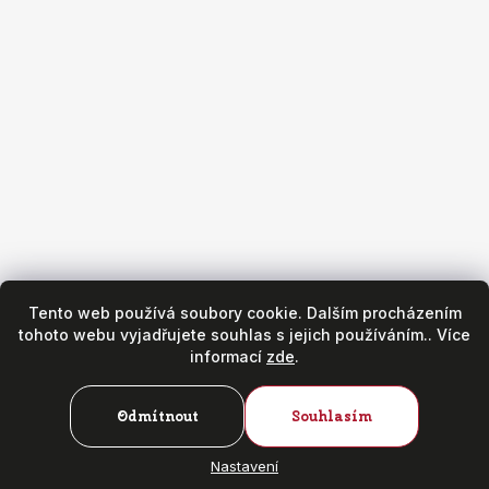
Obchod
Všeobecné obchodní podmínky
Reklamační podmínky
Puncovní značky
Hodinářský servis
Zásady ochrany osobních údajů
Copyright 2026
Fr. Hanák - hodinky & klenoty
. Všechna práva
vyhrazena.