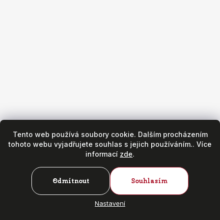
Obchod
Všeobecné obchodní podmínky
Reklamační podmínky
Puncovní značky
Hodinářský servis
Zásady ochrany osobních údajů
Copyright 2026
Fr. Hanák - hodinky & klenoty
. Všechna práva
vyhrazena.