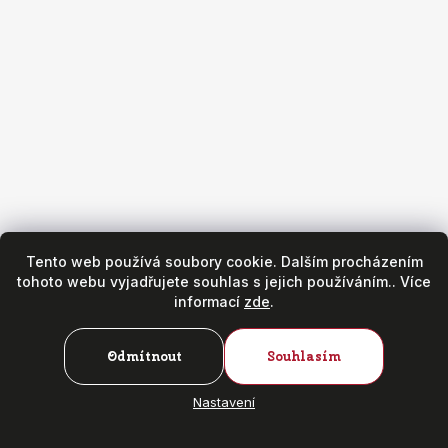
Obchod
Všeobecné obchodní podmínky
Reklamační podmínky
Puncovní značky
Hodinářský servis
Zásady ochrany osobních údajů
Copyright 2026
Fr. Hanák - hodinky & klenoty
. Všechna práva
vyhrazena.