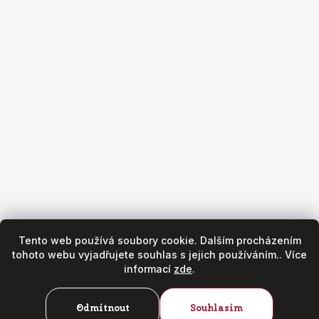
Obchod
Všeobecné obchodní podmínky
Reklamační podmínky
Puncovní značky
Hodinářský servis
Zásady ochrany osobních údajů
Copyright 2026
Fr. Hanák - hodinky & klenoty
. Všechna práva