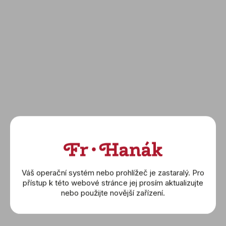
d
(RB0137241G1P1)
u
627 500 Kč
280 000 Kč
k
t
DETAIL
DETAIL
ů
BREITLING: Navitimer 32
BREITLING: Navitimer 32
Váš operační systém nebo prohlížeč je zastaralý. Pro
(R77320E61A1P1)
(R77320E61A1R1)
přístup k této webové stránce jej prosím aktualizujte
nebo použijte novější zařízení.
280 000 Kč
645 000 Kč