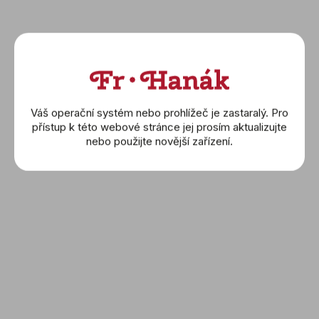
DETAIL
DETAIL
Váš operační systém nebo prohlížeč je zastaralý. Pro
přístup k této webové stránce jej prosím aktualizujte
nebo použijte novější zařízení.
BREITLING: Navitimer
BREITLING: Navitimer
Automatic 36
Automatic 36
(U173271A1B1U1)
(U17327211A1U1)
265 000 Kč
265 000 Kč
DETAIL
DETAIL