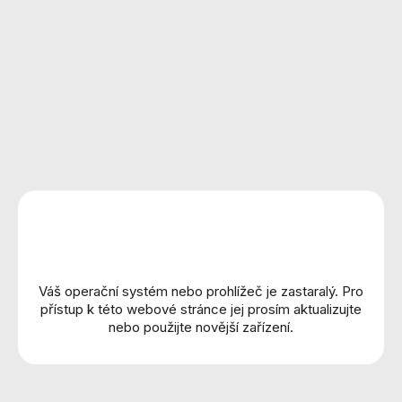
Longines
Rado
Oris
Frederique Constant
Maurice Lacroix
Mido
Montblanc
Norqain
Certina
Hamilton
Tissot
Váš operační systém nebo prohlížeč je zastaralý. Pro
Seiko
přístup k této webové stránce jej prosím aktualizujte
Festina
nebo použijte novější zařízení.
Flik Flak
Cammilli
Yana Nesper