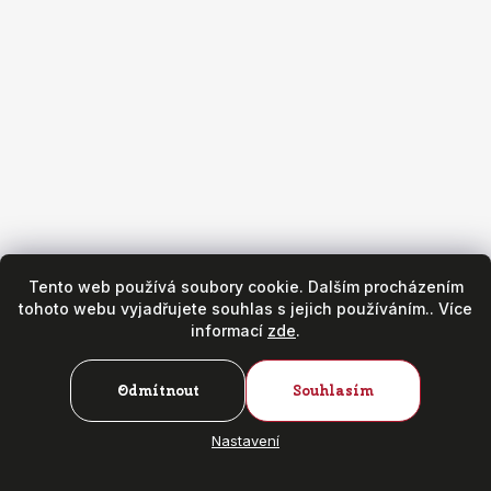
Obchod
Všeobecné obchodní podmínky
Reklamační podmínky
Puncovní značky
Hodinářský servis
Zásady ochrany osobních údajů
Copyright 2026
Fr. Hanák - hodinky & klenoty
. Všechna práva
vyhrazena.