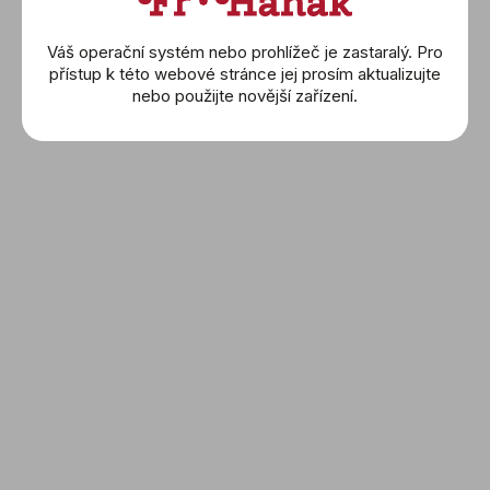
Náhrdelníky
Prsteny
Váš operační systém nebo prohlížeč je zastaralý. Pro
Náramky
přístup k této webové stránce jej prosím aktualizujte
nebo použijte novější zařízení.
Wolf
Montblanc
Buben & Zorweg
Friedrich
Sledujte nás a nic Vám
neunikne