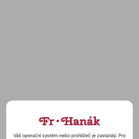
Značka: Tissot
Model: T-Race MotoGP Chronograph Valjoux
75th Anniversary
Cena: 56 600 Kč
Materiál: Nerezová ocel
Strojek: Automatický nátah Valjoux A05
Funkce: Hodiny, minuty, chronografové sekundy,
malé sekundy, 30 minut, 12 hodin, datum
Ciferník: Modrý a červený s ručičkami a indexy
s povlakem Superluminova
Velikost: 45 mm široký, 14,8 mm silný
Řemínek: Modrý silikon
Limitovaná edice: 2 024 kusů
Prohlédněte si limitovanou edici
zde
.
Váš operační systém nebo prohlížeč je zastaralý. Pro