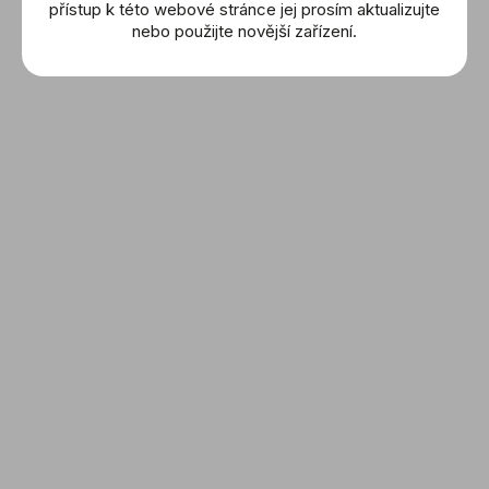
přístup k této webové stránce jej prosím aktualizujte
nebo použijte novější zařízení.
Specifika modelu
T141.417.17.047.00
:
Značka: Tissot
Model: T-Race MotoGP Chronograph
Cena: 17 600 Kč
Materiál: Nerezová ocel
Strojek: Quartzový ETA
Funkce: Hodiny, minuty, chronografové sekundy,
malé sekundy, 30 minut, 12 hodin, datum, EOL,
vodotěsnost 100M
Ciferník: Modrý a červený s ručičkami a indexy
s povlakem Superluminova
Velikost: 45 mm široký, 14,8 mm silný
Řemínek: Modrý silikon
Limitovaná edice: 8 000 kusů