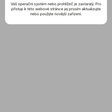
Váš operační systém nebo prohlížeč je zastaralý. Pro
Jsou to hodinky, které podtrhnou její osobnost,
přístup k této webové stránce jej prosím aktualizujte
dodají jí šarm a stanou se důležitou součástí jejího
nebo použijte novější zařízení.
stylu, ať už jde na slavnostní večer, do práce nebo
na rodinnou událost.