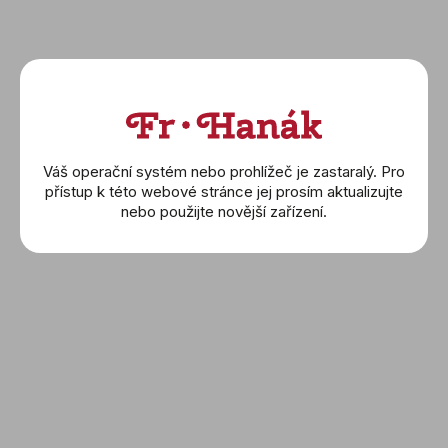
S jistotou můžeme říct, že Breitling Top Time není
jen o měření času – je o rozšiřování možností. O
Váš operační systém nebo prohlížeč je zastaralý. Pro
průzkumu světa na vlastní pěst, svým tempem, za
přístup k této webové stránce jej prosím aktualizujte
každou zatáčkou, za každým dalším cílem. S
nebo použijte novější zařízení.
limitovanými edicemi Top Time Racing a Martini
Racing mají fanoušci motorsportu příležitost nosit
na zápěstí kus historie, který je stejně rychlý a
precizní jako závodní vůz na trati.