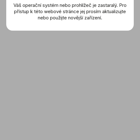
Náramky
Váš operační systém nebo prohlížeč je zastaralý. Pro
Wolf
přístup k této webové stránce jej prosím aktualizujte
nebo použijte novější zařízení.
Montblanc
Buben & Zorweg
Friedrich
Sledujte nás a nic Vám
neunikne